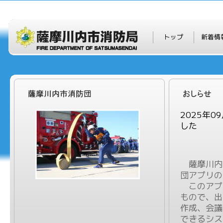
トップ
新着情
2025年
した
薩摩川内市
団アプリの
このアプ
もので、出
作成、会議
できるシス