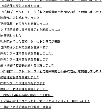
１回消防団火災対応訓練を実施中
２回令和プロテクト・トーク「消防関係機関と市長の対話」を開催しました！
図画作品の表彰式を行いました！
ズ防災体験ｉｎてうちを開催しました！
社と「消防業務に関する協定」を締結しました
練を実施しました
速な対応を行った高校生を中央消防署長が表彰
１回消防団火災対応訓練を実施中です！
指令センター運用開始式を開催しました。
指令センター運用開始式を開催します
表彰（西部消防署長表彰）を実施しました
２回令和プロテクト・トーク「消防関係機関と市長の対話」を開催しました！
消防管理者会議を開催しました
指令センターの仮運用が始まります
使用して、救助訓練を実施しました。
!】消防を名乗る不審な電話にご注意を！
２０周年記念「市民とふれあい消防フェスタ２０２４」開催します！
校 第８７期消防職員初任教育 卒業式