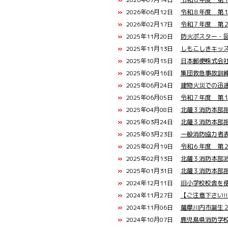
2026年06月12日
令和８年度 第
2026年02月17日
令和７年度 第
2025年11月20日
防火ポスター・
2025年11月13日
しもこしきキッ
2025年10月15日
日本郵便株式会
2025年09月16日
集団救急事故訓
2025年06月24日
建物火災での迅
2025年06月05日
令和７年度 第
2025年04月08日
北薩３消防本部
2025年03月24日
北薩３消防本部
2025年03月23日
一般消防協力者
2025年02月19日
令和６年度 第
2025年02月13日
北薩３消防本部
2025年01月31日
北薩３消防本部
2024年12月11日
旧小学校校舎を
2024年11月27日
【ご注意下さい!
2024年11月06日
薩摩川内市誕生
2024年10月07日
鹿児島県消防学