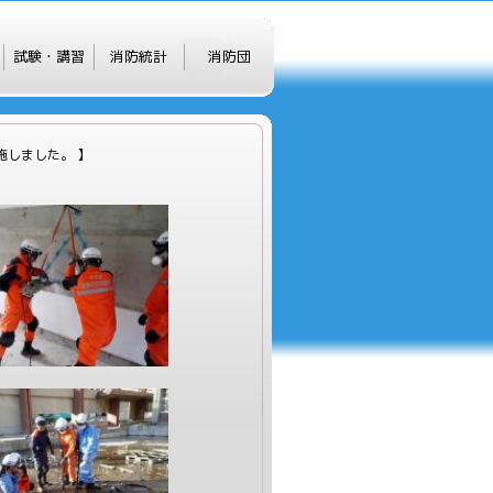
試験・講習
消防統計
消防団
施しました。 】