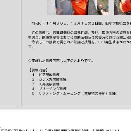
令和６年１１月３０日、１２月１日の２日間、旧小学校校舎を
この訓練は、各種資機材の諸元性能、及び、取扱方法の習熟を
を図り、倒壊家屋等における救助活動及び災害時における開口部
今後もこの訓練で得られた知識と技術を、いつ発生するかわか
す。
◇実施した訓練内容は以下のとおりです。
【訓練内容】
１ ドア開放訓練
２ ガラス窓開放訓練
３ 天井開放訓練
４ ブリーチング訓練
５ リフティング・ムービング（重量物の移動）訓練
１回令和プロテクト・トーク「消防関係機関と市長の対話」を開催しました！