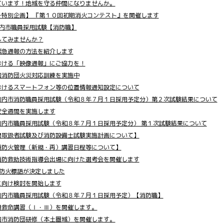
ています！地域を守る仲間になりませんか。
ー特別企画】 『第１０回初期消火コンテスト』を開催します
川内市職員採用試験【消防職】
してみませんか？
緊急通報の方法を紹介します
おける「映像通報」にご協力を！
回消防団火災対応訓練を実施中
おけるスマートフォン等の位置情報通知設定について
川内市消防職員採用試験（令和８年７月１日採用予定分）第２次試験結果について
安全週間を実施します
川内市職員採用試験（令和８年７月１日採用予定分） 第１次試験結果について
物取扱者試験及び消防設備士試験実施計画について】
種防火管理（新規・再）講習日程等について】
消防救助技術指導会出場に向けた選考会を開催します
統一防火標語が決定しました
に向け検討を開始します
川内市職員採用試験（令和８年７月１日採用予定）【消防職】
通救命講習（Ⅰ・Ⅲ）を開催します。
内市消防団研修（本土圏域）を開催します。