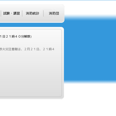
試験・講習
消防統計
消防団
２１日２１時４０分解除)
野火災注意報は、２月２１日、２１時４