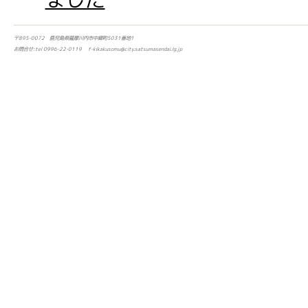
〒895-0072 鹿児島県薩摩川内市中郷町5031番地1
お問合せ:tel 0996-22-0119 f-kikakusomu@city.satsumasendai.lg.jp