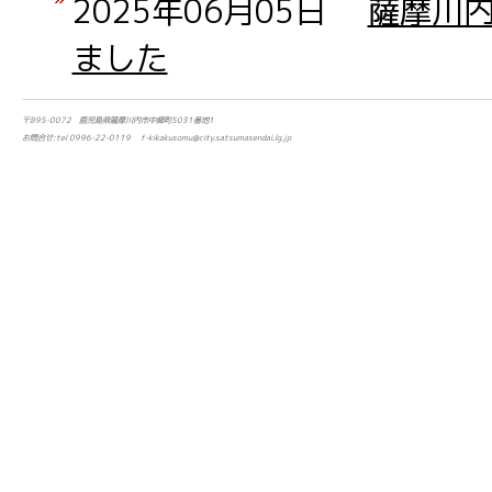
2025年06月05日
薩摩川
ました
〒895-0072 鹿児島県薩摩川内市中郷町5031番地1
お問合せ:tel 0996-22-0119 f-kikakusomu@city.satsumasendai.lg.jp